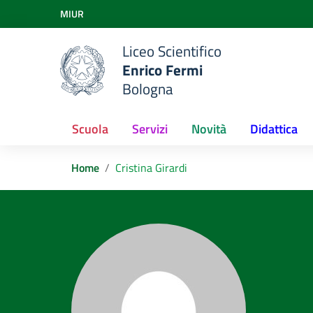
Vai ai contenuti
MIUR
Vai al menu di navigazione
Vai al footer
Liceo Scientifico
Enrico Fermi
Bologna
Scuola
Servizi
Novità
Didattica
Home
Cristina Girardi