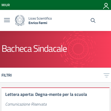
Vai ai contenuti
MIUR
Vai al menu di navigazione
Vai al footer
Liceo Scientifico
Enrico Fermi
Bacheca Sindacale
FILTRI
Lettera aperta: Degna-mente per la scuola
Comunicazione Riservata