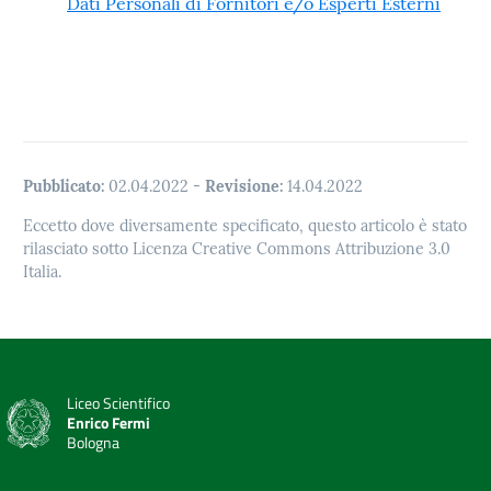
Dati Personali di Fornitori e/o Esperti Esterni
Pubblicato:
02.04.2022
-
Revisione:
14.04.2022
Eccetto dove diversamente specificato, questo articolo è stato
rilasciato sotto Licenza Creative Commons Attribuzione 3.0
Italia.
Liceo Scientifico
Enrico Fermi
Bologna