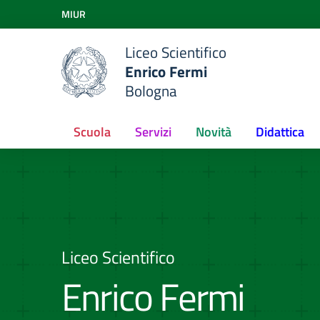
Vai ai contenuti
MIUR
Vai al menu di navigazione
Vai al footer
Liceo Scientifico
Enrico Fermi
Bologna
Scuola
Servizi
Novità
Didattica
Liceo Scientifico
Enrico Fermi