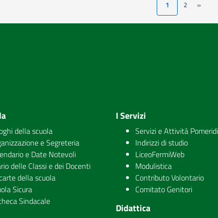
1
2
»
la
I Servizi
uoghi della scuola
Servizi e Attività Pomerid
anizzazione e Segreteria
Indirizzi di studio
endario e Date Notevoli
LiceoFermiWeb
rio delle Classi e dei Docenti
Modulistica
carte della scuola
Contributo Volontario
ola Sicura
Comitato Genitori
checa Sindacale
Didattica