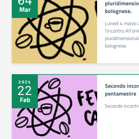
pluridimension
Mar
bolognese.
Lunedì 4 marzo 2
l'incontro All’omb
pluridimensionali
bolognese.
2024
Secondo incon
22
pentamestre
Feb
Secondo incontr