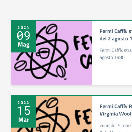
2024
Fermi Caffè: s
09
del 2 agosto 
Mag
Fermi Caffè: str
agosto 1980
2024
Fermi Caffè: R
15
Virginia Wool
Mar
venerdì 15 marzo