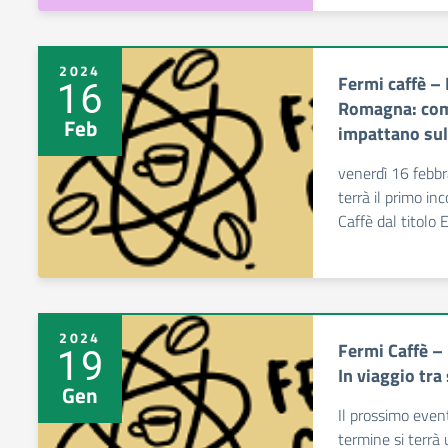
2024
Fermi caffè – 
16
Romagna: come
Feb
impattano sul 
venerdì 16 febbr
terrà il primo i
Caffè dal titolo
2024
Fermi Caffè – 
19
In viaggio tra
Gen
Il prossimo even
termine si terrà 