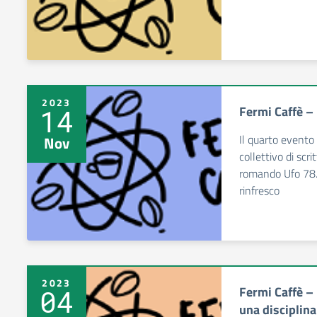
2023
Fermi Caffè –
14
Il quarto evento
Nov
collettivo di scr
romando Ufo 78. 
rinfresco
2023
Fermi Caffè – 
04
una disciplin