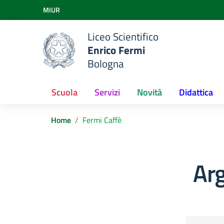
Vai ai contenuti
MIUR
Vai al menu di navigazione
Vai al footer
Liceo Scientifico
Enrico Fermi
Bologna
Scuola
Servizi
Novità
Didattica
Home
Fermi Caffè
Ar