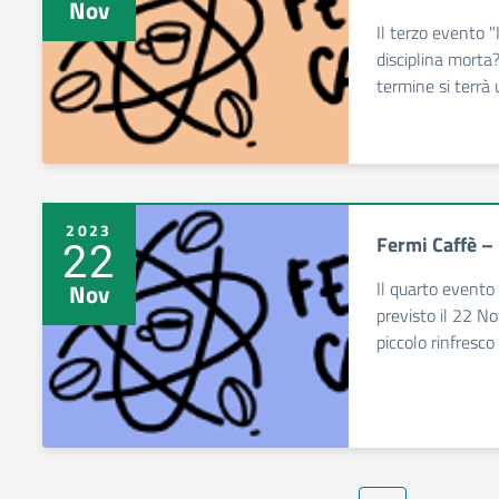
Nov
Il terzo evento 
disciplina morta
termine si terrà 
2023
Fermi Caffè –
22
Il quarto event
Nov
previsto il 22 N
piccolo rinfresco