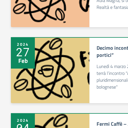
Aula Magna, si te
Realtà e fantasia
2024
Decimo incont
27
portici”
Feb
Lunedì 4 marzo 2
terrà l’incontro "
pluridimensionali
bolognese"
2024
Fermi Caffè – 
04