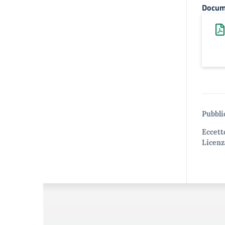
Docum
Pubbli
Eccett
Licenz