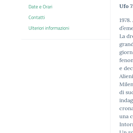
Ufo 7
Date e Orari
Contatti
1978.
Ulteriori informazioni
d’eme
La dr
grand
giorn
fenom
e dec
Alien
Milen
di su
indag
crona
una c
Intor
Un ro