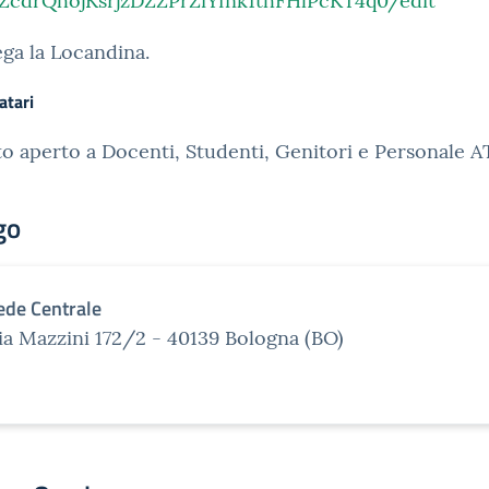
ZcdrQhojKsrjzDZZPrZiYfnk1thFHlPcKT4q0/edit
lega la Locandina.
atari
o aperto a Docenti, Studenti, Genitori e Personale A
go
ede Centrale
ia Mazzini 172/2 - 40139 Bologna (BO)