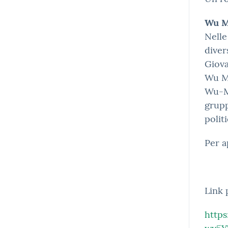
Wu M
Nelle
diver
Giova
Wu Mi
Wu-Mi
grupp
politi
Per 
Link 
http