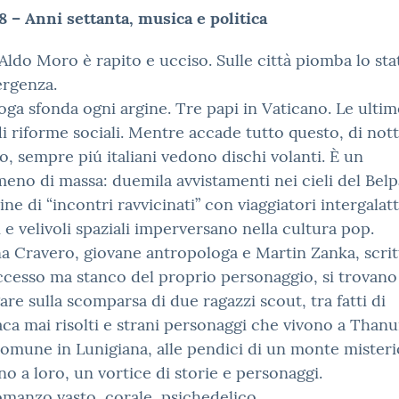
8 – Anni settanta, musica e politica
 Aldo Moro è rapito e ucciso. Sulle città piomba lo sta
rgenza.
oga sfonda ogni argine. Tre papi in Vaticano. Le ultim
i riforme sociali. Mentre accade tutto questo, di nott
o, sempre piú italiani vedono dischi volanti. È un
eno di massa: duemila avvistamenti nei cieli del Bel
ine di “incontri ravvicinati” con viaggiatori intergalatt
i e velivoli spaziali imperversano nella cultura pop.
a Cravero, giovane antropologa e Martin Zanka, scri
ccesso ma stanco del proprio personaggio, si trovano
are sulla scomparsa di due ragazzi scout, tra fatti di
ca mai risolti e strani personaggi che vivono a Thanu
omune in Lunigiana, alle pendici di un monte misteri
no a loro, un vortice di storie e personaggi.
manzo vasto, corale, psichedelico.