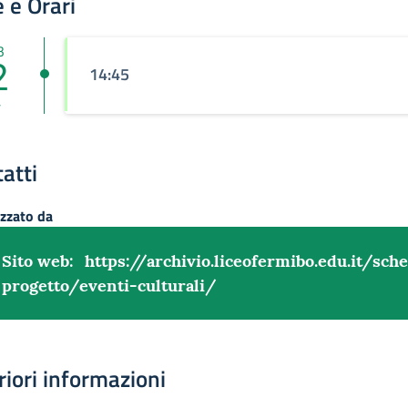
 e Orari
3
2
14:45
v
atti
zzato da
Sito web:
https://archivio.liceofermibo.edu.it/sch
progetto/eventi-culturali/
riori informazioni