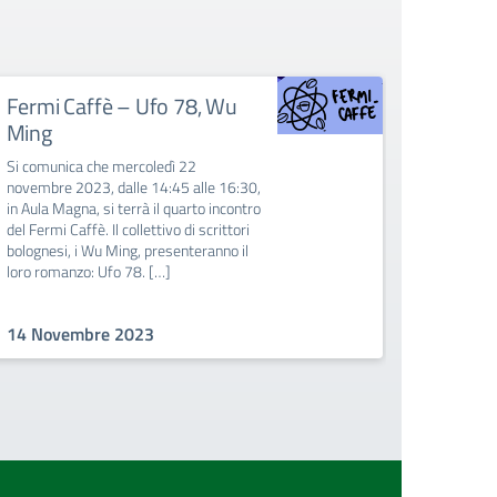
Fermi Caffè – Ufo 78, Wu
Fermi 
Ming
filoso
discip
Si comunica che mercoledì 22
novembre 2023, dalle 14:45 alle 16:30,
FERMI CAF
in Aula Magna, si terrà il quarto incontro
Insegnare
del Fermi Caffè. Il collettivo di scrittori
disciplin
bolognesi, i Wu Ming, presenteranno il
al mondo 
loro romanzo: Ufo 78. […]
scuole sup
licei. In 
14 Novembre 2023
04 Nov