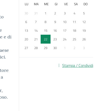
LU
MA
ME
GI
VE
SA
DO
30
31
1
2
3
4
5
to
6
7
8
9
10
11
12
e
13
14
15
16
17
18
19
e e di
20
21
22
23
24
25
26
27
28
29
30
1
2
3
paese
ici.
Stampa / Condividi
ttore
 a
r,
oso.