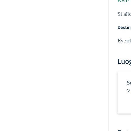
wv5Y
Si al
Destin
Event
Luo
S
V