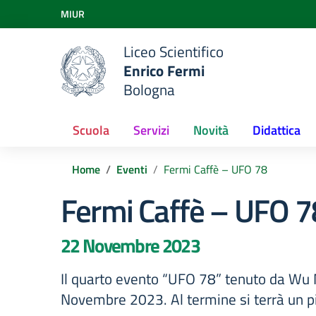
Vai ai contenuti
MIUR
Vai al menu di navigazione
Vai al footer
Liceo Scientifico
Enrico Fermi
Bologna
Scuola
Servizi
Novità
Didattica
Home
Eventi
Fermi Caffè – UFO 78
Fermi Caffè – UFO 7
22 Novembre 2023
Il quarto evento “UFO 78” tenuto da Wu M
Novembre 2023. Al termine si terrà un pi