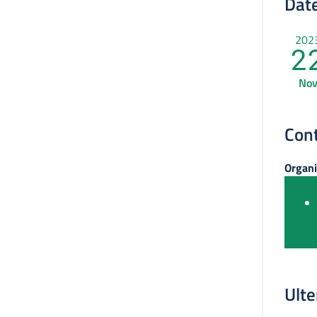
Date
202
2
No
Cont
Organi
Ulte