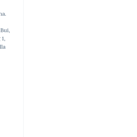
na.
Bui,
 1,
lla