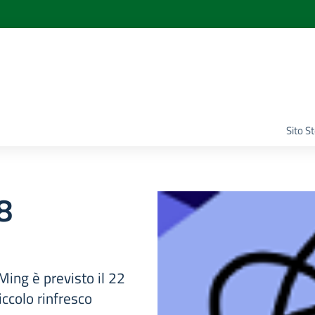
Sito S
8
ing è previsto il 22
ccolo rinfresco