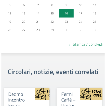
5
6
7
8
9
10
11
12
13
14
15
16
17
18
19
20
21
22
23
24
25
26
27
28
29
1
2
3
Stampa / Condividi
Circolari, notizie, eventi correlati
Decimo
Fermi
incontro
Caffè –
Fermi
Umani