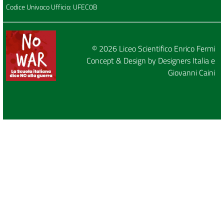
Codice Univoco Ufficio: UFEC0B
© 2026
Liceo Scientifico Enrico Fermi
Concept & Design by
Designers Italia
e
Giovanni Caini