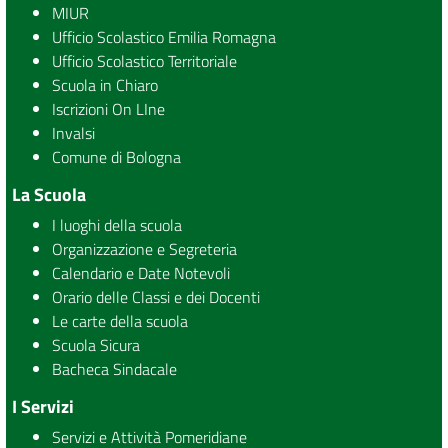
caffè”, si
MIUR
terrà
Ufficio Scolastico Emilia Romagna
l’incontro
Ufficio Scolastico Territoriale
intitolato
Umani tra
Scuola in Chiaro
biologia e
Iscrizioni On LIne
società. In
Invalsi
viaggio tra
Comune di Bologna
storia e
futuro
La Scuola
tenuto dal
Prof.
I luoghi della scuola
Mauro
Organizzazione e Segreteria
Capocci,
docente
Calendario e Date Notevoli
[…]
Orario delle Classi e dei Docenti
Le carte della scuola
Scuola Sicura
Bacheca Sindacale
I Servizi
Servizi e Attività Pomeridiane