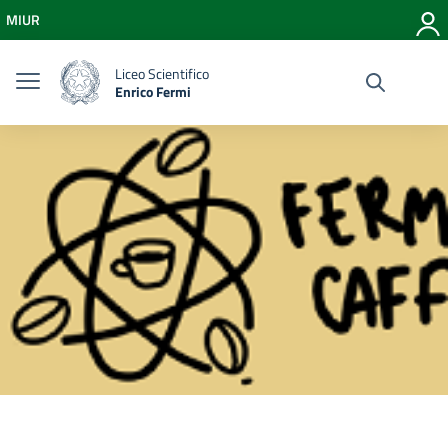
Vai ai contenuti
MIUR
Vai al menu di navigazione
Vai al footer
Liceo Scientifico
Enrico Fermi