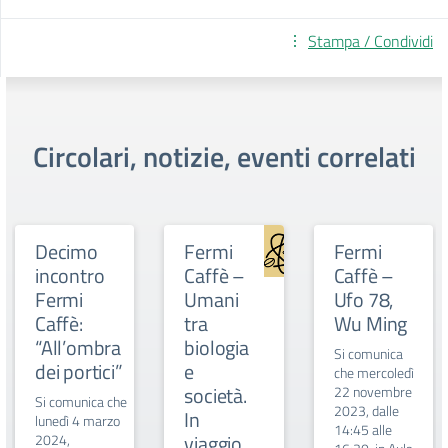
Stampa / Condividi
Circolari, notizie, eventi correlati
Decimo
Fermi
Fermi
incontro
Caffè –
Caffè –
Fermi
Umani
Ufo 78,
Caffè:
tra
Wu Ming
“All’ombra
biologia
Si comunica
dei portici”
e
che mercoledì
società.
22 novembre
Si comunica che
2023, dalle
In
lunedì 4 marzo
14:45 alle
viaggio
2024,