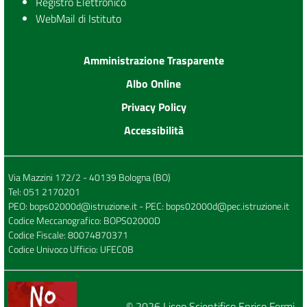
Registro Elettronico
WebMail di Istituto
Amministrazione Trasparente
Albo Online
Privacy Policy
Accessibilità
Via Mazzini 172/2 - 40139 Bologna (BO)
Tel:
051 2170201
PEO:
bops02000d@istruzione.it
- PEC:
bops02000d@pec.istruzione.it
Codice Meccanografico: BOPS02000D
Codice Fiscale: 80074870371
Codice Univoco Ufficio: UFEC0B
© 2026
Liceo Scientifico Enrico Fermi