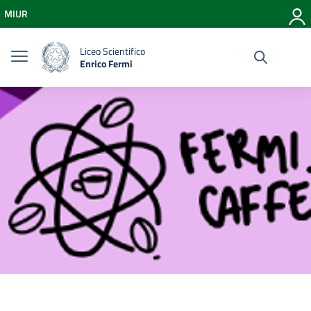
Vai ai contenuti
MIUR
Vai al menu di navigazione
Vai al footer
Liceo Scientifico
Enrico Fermi