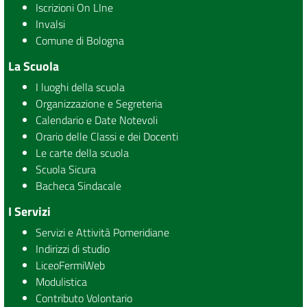
Iscrizioni On LIne
storia e
futuro
Invalsi
tenuto dal
Comune di Bologna
Prof.
Mauro
La Scuola
Capocci,
docente
I luoghi della scuola
[…]
Organizzazione e Segreteria
Calendario e Date Notevoli
Orario delle Classi e dei Docenti
Le carte della scuola
Scuola Sicura
Bacheca Sindacale
I Servizi
Servizi e Attività Pomeridiane
Indirizzi di studio
LiceoFermiWeb
Modulistica
Contributo Volontario