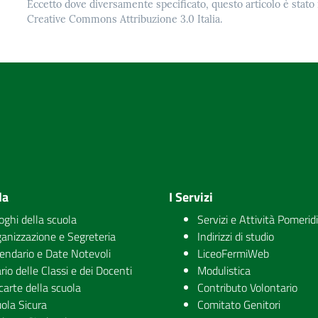
Eccetto dove diversamente specificato, questo articolo è stato 
Creative Commons Attribuzione 3.0 Italia.
la
I Servizi
uoghi della scuola
Servizi e Attività Pomerid
anizzazione e Segreteria
Indirizzi di studio
endario e Date Notevoli
LiceoFermiWeb
rio delle Classi e dei Docenti
Modulistica
carte della scuola
Contributo Volontario
ola Sicura
Comitato Genitori