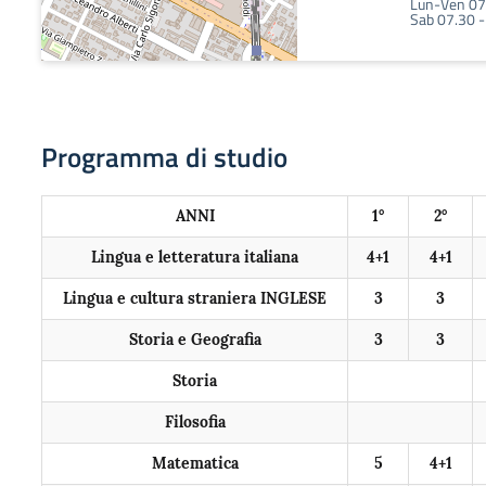
Lun-Ven 07
Sab 07.30 -
Programma di studio
ANNI
1°
2°
Lingua e letteratura italiana
4+1
4+1
Lingua e cultura straniera INGLESE
3
3
Storia e Geografia
3
3
Storia
Filosofia
Matematica
5
4+1