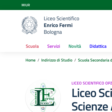
Vai ai contenuti
MIUR
Vai al menu di navigazione
Vai al footer
Liceo Scientifico
Enrico Fermi
Bologna
Scuola
Servizi
Novità
Didattica
Home
Indirizzo di Studio
Scuola Secondaria 
LICEO SCIENTIFICO OP
Liceo Sc
Scienze 