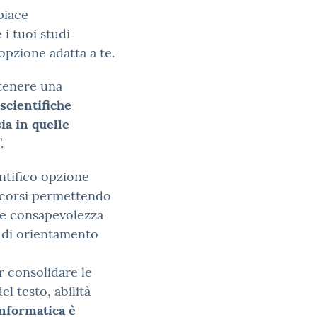
 piace
 i tuoi studi
opzione adatta a te.
ttenere una
scientifiche
sia in quelle
.
entifico opzione
ercorsi permettendo
re consapevolezza
tà di orientamento
r consolidare le
 testo, abilità
informatica è