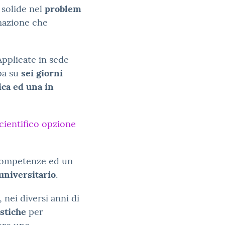
 solide nel
problem
mmazione che
Applicate in sede
pa su
sei giorni
ica ed una in
cientifico opzione
 competenze ed un
universitario
.
, nei diversi anni di
istiche
per