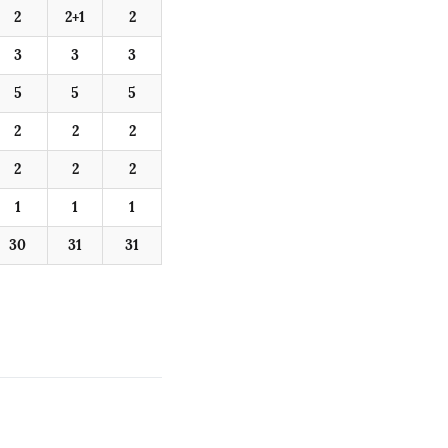
2
2+1
2
3
3
3
5
5
5
2
2
2
2
2
2
1
1
1
30
31
31