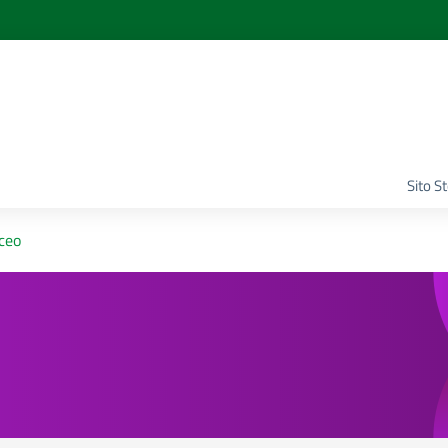
Sito S
ceo