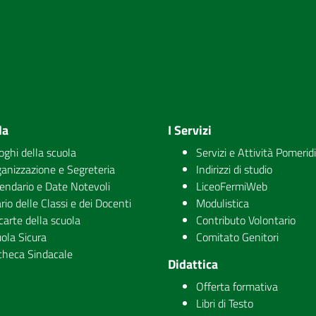
la
I Servizi
uoghi della scuola
Servizi e Attività Pomerid
anizzazione e Segreteria
Indirizzi di studio
endario e Date Notevoli
LiceoFermiWeb
rio delle Classi e dei Docenti
Modulistica
carte della scuola
Contributo Volontario
ola Sicura
Comitato Genitori
checa Sindacale
Didattica
Offerta formativa
Libri di Testo