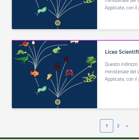
ministeriale del 
Applicate, con i
Liceo Scientif
Questo indirizzo 
ministeriale del 
Applicate, con i
1
2
»