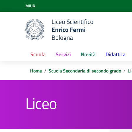
Vai ai contenuti
MIUR
Vai al menu di navigazione
Vai al footer
Liceo Scientifico
Enrico Fermi
Bologna
Scuola
Servizi
Novità
Didattica
Home
Scuola Secondaria di secondo grado
Li
Liceo