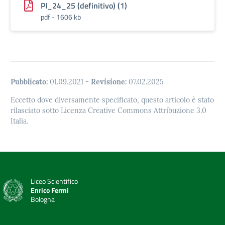
PI_24_25 (definitivo) (1)
pdf - 1606 kb
Pubblicato:
01.09.2021
-
Revisione:
07.02.2025
Eccetto dove diversamente specificato, questo articolo è stato
rilasciato sotto Licenza Creative Commons Attribuzione 3.0
Italia.
Liceo Scientifico
Enrico Fermi
Bologna