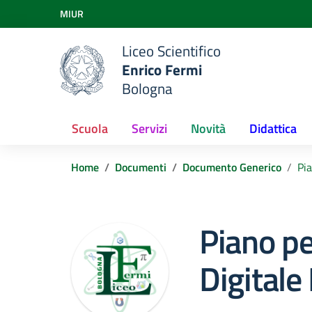
Vai ai contenuti
MIUR
Vai al menu di navigazione
Vai al footer
Liceo Scientifico
Enrico Fermi
Bologna
Scuola
Servizi
Novità
Didattica
Home
Documenti
Documento Generico
Pia
Piano pe
Digitale