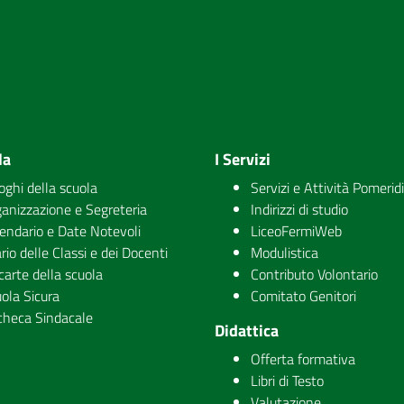
la
I Servizi
uoghi della scuola
Servizi e Attività Pomerid
anizzazione e Segreteria
Indirizzi di studio
endario e Date Notevoli
LiceoFermiWeb
rio delle Classi e dei Docenti
Modulistica
carte della scuola
Contributo Volontario
ola Sicura
Comitato Genitori
checa Sindacale
Didattica
Offerta formativa
Libri di Testo
Valutazione