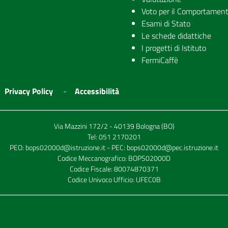
Voto per il Comportamen
Esami di Stato
Le schede didattiche
I progetti di Istituto
FermiCaffè
Privacy Policy
Accessibilità
Via Mazzini 172/2 - 40139 Bologna (BO)
Tel:
051 2170201
PEO:
bops02000d@istruzione.it
- PEC:
bops02000d@pec.istruzione.it
Codice Meccanografico: BOPS02000D
Codice Fiscale: 80074870371
Codice Univoco Ufficio: UFEC0B