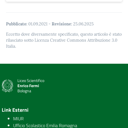
Pubblicato:
01.09.2021
-
Revisione:
25.06.2025
Eccetto dove diversamente specificato, questo articolo è stato
rilasciato sotto Licenza Creative Commons Attribuzione 3.0
Italia.
Liceo Scientifico
Enrico Fermi
Bologna
Link Esterni
MIUR
Ufficio Scolastico Emilia Romagna