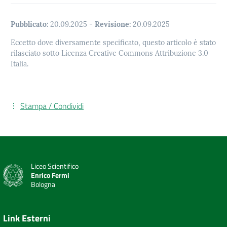
Pubblicato:
20.09.2025
-
Revisione:
20.09.2025
Eccetto dove diversamente specificato, questo articolo è stato
rilasciato sotto Licenza Creative Commons Attribuzione 3.0
Italia.
Stampa / Condividi
Liceo Scientifico
Enrico Fermi
Bologna
Link Esterni