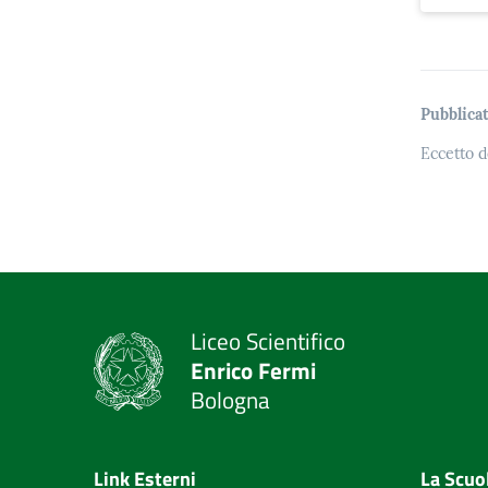
Pubblicat
Eccetto d
Liceo Scientifico
Enrico Fermi
Bologna
Link Esterni
La Scuo