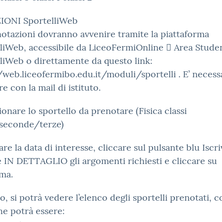
IONI SportelliWeb
otazioni dovranno avvenire tramite la piattaforma
liWeb, accessibile da LiceoFermiOnline  Area Studen
liWeb o direttamente da questo link:
/web.liceofermibo.edu.it/moduli/sportelli . E’ necess
e con la mail di istituto.
zionare lo sportello da prenotare (Fisica classi
seconde/terze)
are la data di interesse, cliccare sul pulsante blu Iscriv
e IN DETTAGLIO gli argomenti richiesti e cliccare su
ma.
lto, si potrà vedere l’elenco degli sportelli prenotati, c
he potrà essere: