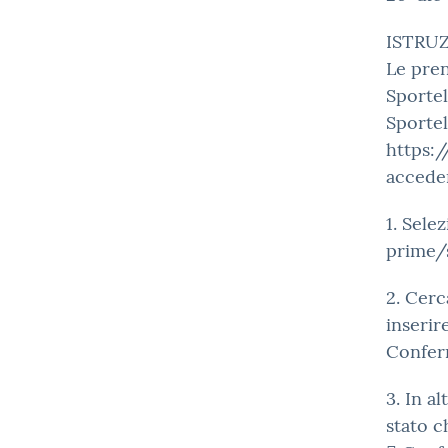
ISTRUZ
Le pren
Sportel
Sportel
https:/
acceder
1. Sele
prime/
2. Cerc
inserir
Confer
3. In a
stato c