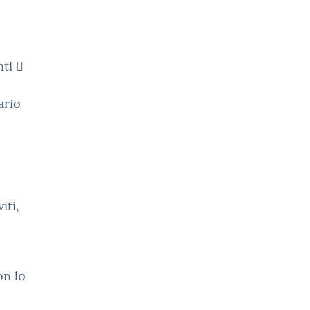
ti 
ario
iti,
on lo