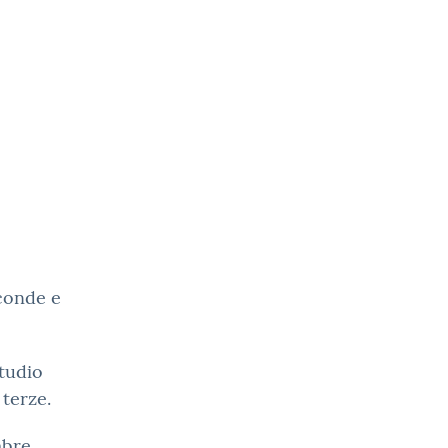
econde e
studio
 terze.
mbre.