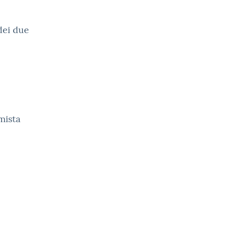
dei due
mista