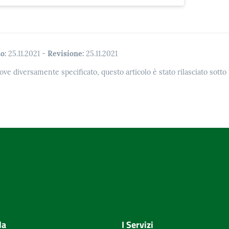
o:
25.11.2021
-
Revisione:
25.11.2021
ove diversamente specificato, questo articolo è stato rilasciato sott
la
I Servizi