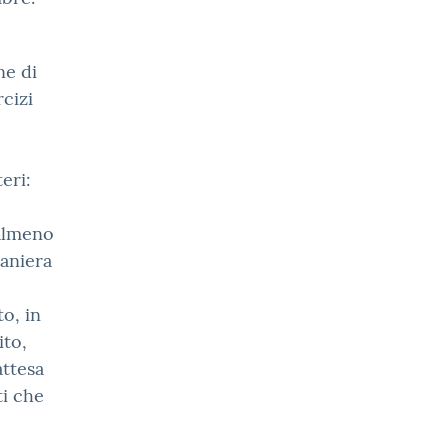
ne di
cizi
eri:
 almeno
aniera
o, in
ito,
attesa
ti che