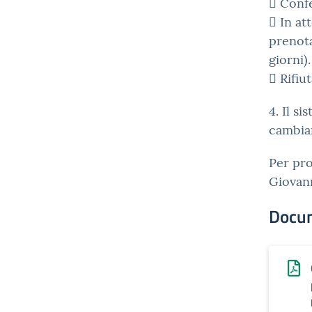
 Conf
 In at
prenota
giorni).
 Rifiu
4. Il s
cambiam
Per pro
Giovann
Docu