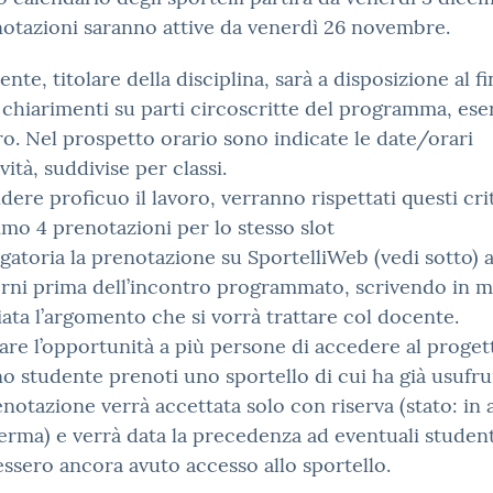
otazioni saranno attive da venerdì 26 novembre.
nte, titolare della disciplina, sarà a disposizione al fi
 chiarimenti su parti circoscritte del programma, eser
ro. Nel prospetto orario sono indicate le date/orari
ività, suddivise per classi.
dere proficuo il lavoro, verranno rispettati questi crit
mo 4 prenotazioni per lo stesso slot
gatoria la prenotazione su SportelliWeb (vedi sotto)
rni prima dell’incontro programmato, scrivendo in m
iata l’argomento che si vorrà trattare col docente.
are l’opportunità a più persone di accedere al progett
o studente prenoti uno sportello di cui ha già usufru
enotazione verrà accettata solo con riserva (stato: in 
erma) e verrà data la precedenza ad eventuali studen
ssero ancora avuto accesso allo sportello.