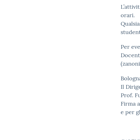
L’attivi
orari.
Qualsia
student
Per eve
Docent
(zanoni
Bologn
Il Diri
Prof. 
Firma a
e per gl