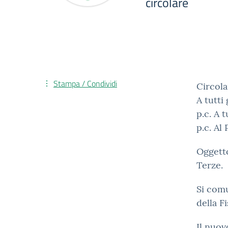
circolare
Stampa / Condividi
Circola
A tutti
p.c. A 
p.c. Al
Oggetto
Terze.
Si comu
della F
Il nuov