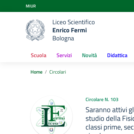
Vai ai contenuti
MIUR
Vai al menu di navigazione
Vai al footer
Liceo Scientifico
Enrico Fermi
Bologna
Scuola
Servizi
Novità
Didattica
Home
Circolari
Circolare N. 103
Saranno attivi gl
studio della Fisic
classi prime, sec