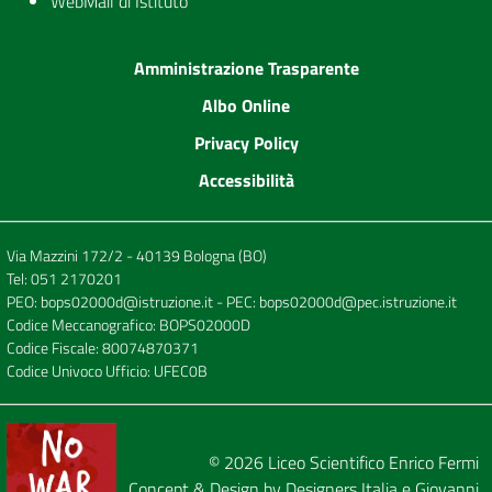
WebMail di Istituto
Amministrazione Trasparente
Albo Online
Privacy Policy
Accessibilità
Via Mazzini 172/2 - 40139 Bologna (BO)
Tel:
051 2170201
PEO:
bops02000d@istruzione.it
- PEC:
bops02000d@pec.istruzione.it
Codice Meccanografico: BOPS02000D
Codice Fiscale: 80074870371
Codice Univoco Ufficio: UFEC0B
© 2026
Liceo Scientifico Enrico Fermi
Concept & Design by
Designers Italia
e
Giovanni