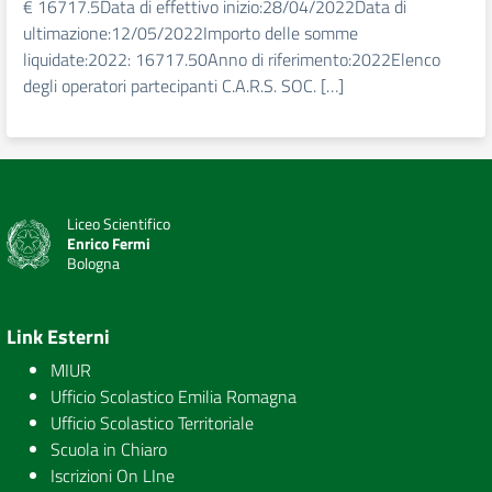
€ 16717.5Data di effettivo inizio:28/04/2022Data di
ultimazione:12/05/2022Importo delle somme
liquidate:2022: 16717.50Anno di riferimento:2022Elenco
degli operatori partecipanti C.A.R.S. SOC. […]
Liceo Scientifico
Enrico Fermi
Bologna
Link Esterni
MIUR
Ufficio Scolastico Emilia Romagna
Ufficio Scolastico Territoriale
Scuola in Chiaro
Iscrizioni On LIne