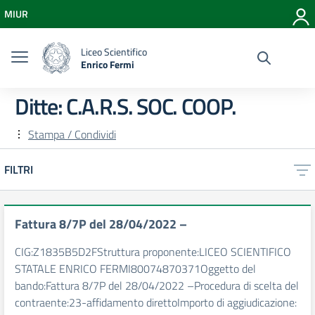
Vai ai contenuti
MIUR
Vai al menu di navigazione
Vai al footer
Liceo Scientifico
Enrico Fermi
Ditte:
C.A.R.S. SOC. COOP.
Stampa / Condividi
FILTRI
Fattura 8/7P del 28/04/2022 –
CIG:Z1835B5D2FStruttura proponente:LICEO SCIENTIFICO
STATALE ENRICO FERMI80074870371Oggetto del
bando:Fattura 8/7P del 28/04/2022 –Procedura di scelta del
contraente:23-affidamento direttoImporto di aggiudicazione: