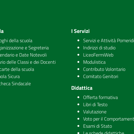
la
I Servizi
uoghi della scuola
Servizi e Attività Pomerid
anizzazione e Segreteria
Indirizzi di studio
endario e Date Notevoli
LiceoFermiWeb
rio delle Classi e dei Docenti
Modulistica
carte della scuola
Contributo Volontario
ola Sicura
Comitato Genitori
checa Sindacale
Didattica
Offerta formativa
Libri di Testo
Valutazione
Voto per il Comportamen
Esami di Stato
Le schede didattiche