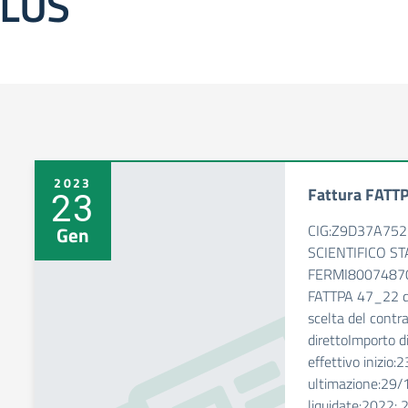
LUS
2023
Fattura FATT
23
CIG:Z9D37A752E
Gen
SCIENTIFICO S
FERMI800748703
FATTPA 47_22 d
scelta del cont
direttoImporto d
effettivo inizio
ultimazione:29
liquidate:2022: