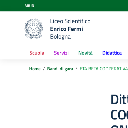
Vai ai contenuti
MIUR
Vai al menu di navigazione
Vai al footer
Liceo Scientifico
Enrico Fermi
Bologna
Scuola
Servizi
Novità
Didattica
Home
Bandi di gara
ETA BETA COOPERATIVA
Dit
CO