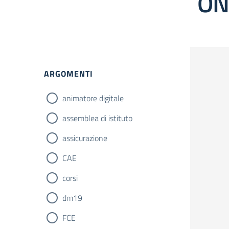
ON
ARGOMENTI
animatore digitale
assemblea di istituto
assicurazione
CAE
corsi
dm19
FCE