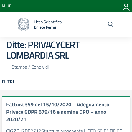
Vai ai contenuti
MIUR
Vai al menu di navigazione
Vai al footer
Liceo Scientifico
Enrico Fermi
Ditte:
PRIVACYCERT
LOMBARDIA SRL
Stampa / Condividi
FILTRI
Fattura 359 del 15/10/2020 – Adeguamento
Privacy GDPR 679/16 e nomina DPO – anno
2020/21
CIG:ZB12DB2712Struttura proponente:LICEO SCIENTIFICO