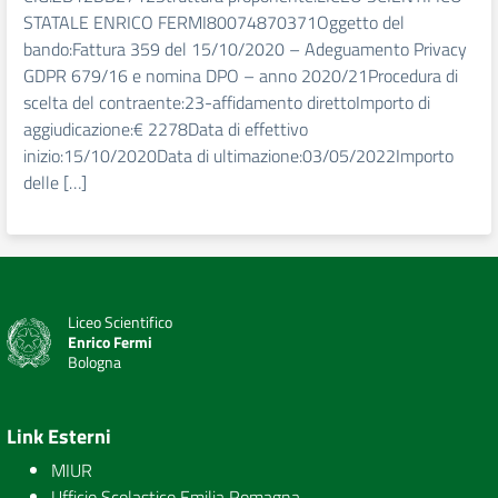
STATALE ENRICO FERMI80074870371Oggetto del
bando:Fattura 359 del 15/10/2020 – Adeguamento Privacy
GDPR 679/16 e nomina DPO – anno 2020/21Procedura di
scelta del contraente:23-affidamento direttoImporto di
aggiudicazione:€ 2278Data di effettivo
inizio:15/10/2020Data di ultimazione:03/05/2022Importo
delle […]
Liceo Scientifico
Enrico Fermi
Bologna
Link Esterni
MIUR
Ufficio Scolastico Emilia Romagna