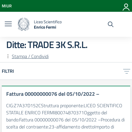
Vai ai contenuti
MIUR
Vai al menu di navigazione
Vai al footer
Liceo Scientifico
Enrico Fermi
Ditte:
TRADE 3K S.R.L.
Stampa / Condividi
FILTRI
Fattura 00000000076 del 05/10/2022 –
CIG:Z7A37D152CStruttura proponente:LICEO SCIENTIFICO
STATALE ENRICO FERMI80074870371Oggetto del
bando:Fattura 00000000076 del 05/10/2022 –Procedura di
scelta del contraente:23-affidamento direttoImporto di