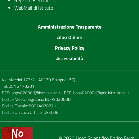
Registro Elettronico
WebMail di Istituto
Amministrazione Trasparente
Albo Online
Privacy Policy
Accessibilità
Via Mazzini 172/2 - 40139 Bologna (BO)
Tel:
051 2170201
PEO:
bops02000d@istruzione.it
- PEC:
bops02000d@pec.istruzione.it
Codice Meccanografico: BOPS02000D
Codice Fiscale: 80074870371
Codice Univoco Ufficio: UFEC0B
© 2026
Liceo Scientifico Enrico Fermi