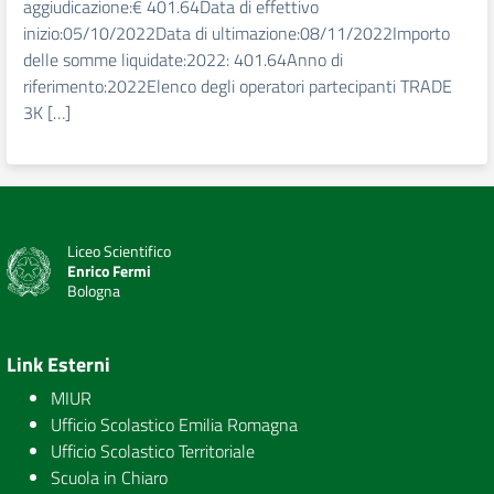
aggiudicazione:€ 401.64Data di effettivo
inizio:05/10/2022Data di ultimazione:08/11/2022Importo
delle somme liquidate:2022: 401.64Anno di
riferimento:2022Elenco degli operatori partecipanti TRADE
3K […]
Liceo Scientifico
Enrico Fermi
Bologna
Link Esterni
MIUR
Ufficio Scolastico Emilia Romagna
Ufficio Scolastico Territoriale
Scuola in Chiaro