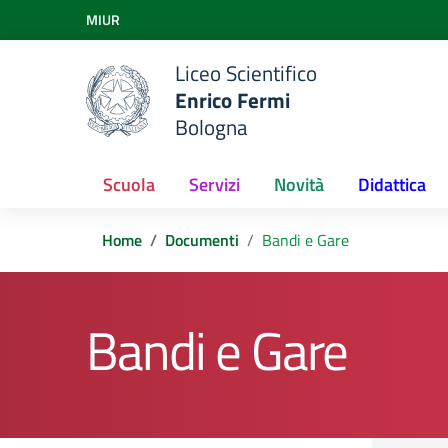
Vai ai contenuti
MIUR
Vai al menu di navigazione
Vai al footer
Liceo Scientifico
Enrico Fermi
Bologna
Scuola
Servizi
Novità
Didattica
Home
Documenti
Bandi e Gare
Bandi e Gare