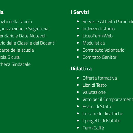
la
I Servizi
uoghi della scuola
Servizi e Attività Pomerid
anizzazione e Segreteria
Indirizzi di studio
endario e Date Notevoli
LiceoFermiWeb
rio delle Classi e dei Docenti
Modulistica
carte della scuola
Contributo Volontario
ola Sicura
Comitato Genitori
checa Sindacale
Didattica
Offerta formativa
Libri di Testo
Valutazione
Voto per il Comportamen
Esami di Stato
Le schede didattiche
I progetti di Istituto
FermiCaffè