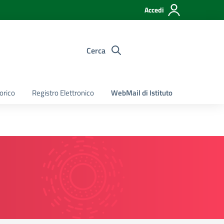
Accedi
Cerca
torico
Registro Elettronico
WebMail di Istituto