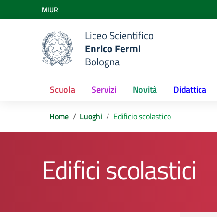
Vai ai contenuti
MIUR
Vai al menu di navigazione
Vai al footer
Liceo Scientifico
Enrico Fermi
Bologna
Scuola
Servizi
Novità
Didattica
Home
Luoghi
Edificio scolastico
Edifici scolastici