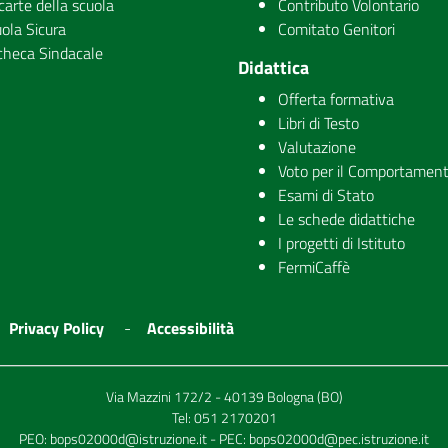
carte della scuola
Contributo Volontario
ola Sicura
Comitato Genitori
checa Sindacale
Didattica
Offerta formativa
Libri di Testo
Valutazione
Voto per il Comportamen
Esami di Stato
Le schede didattiche
I progetti di Istituto
FermiCaffè
Privacy Policy
Accessibilità
Via Mazzini 172/2 - 40139 Bologna (BO)
Tel:
051 2170201
PEO:
bops02000d@istruzione.it
- PEC:
bops02000d@pec.istruzione.it