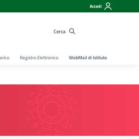
Accedi
Cerca
torico
Registro Elettronico
WebMail di Istituto