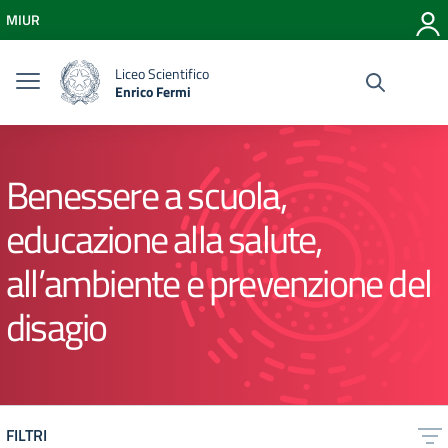
Vai ai contenuti
MIUR
Vai al menu di navigazione
Vai al footer
Liceo Scientifico
Enrico Fermi
Benessere a scuola,
educazione alla salute,
all’ambiente e prevenzione del
disagio
FILTRI