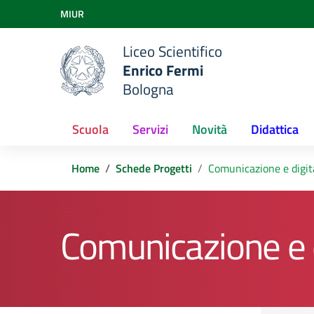
Vai ai contenuti
MIUR
Vai al menu di navigazione
Vai al footer
Liceo Scientifico
Enrico Fermi
Bologna
Scuola
Servizi
Novità
Didattica
Home
Schede Progetti
Comunicazione e digit
Comunicazione e d