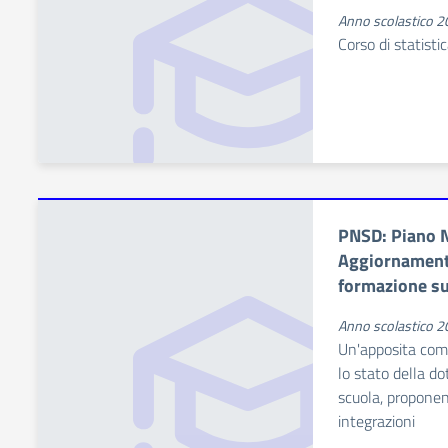
Anno scolastico 
Corso di statisti
PNSD: Piano N
Aggiornamento
formazione sug
Anno scolastico 
Un'apposita co
lo stato della do
scuola, proponen
integrazioni