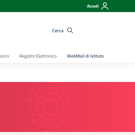
Accedi
Cerca
torico
Registro Elettronico
WebMail di Istituto