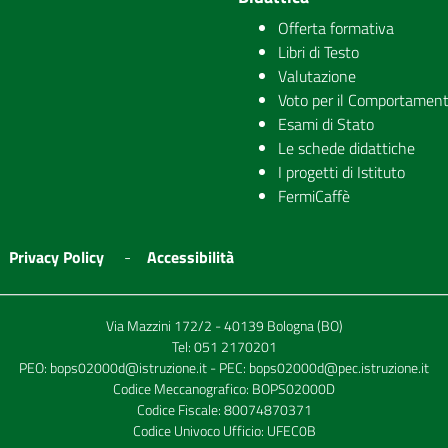
Offerta formativa
Libri di Testo
Valutazione
Voto per il Comportamen
Esami di Stato
Le schede didattiche
I progetti di Istituto
FermiCaffè
Privacy Policy
Accessibilità
Via Mazzini 172/2 - 40139 Bologna (BO)
Tel:
051 2170201
PEO:
bops02000d@istruzione.it
- PEC:
bops02000d@pec.istruzione.it
Codice Meccanografico: BOPS02000D
Codice Fiscale: 80074870371
Codice Univoco Ufficio: UFEC0B