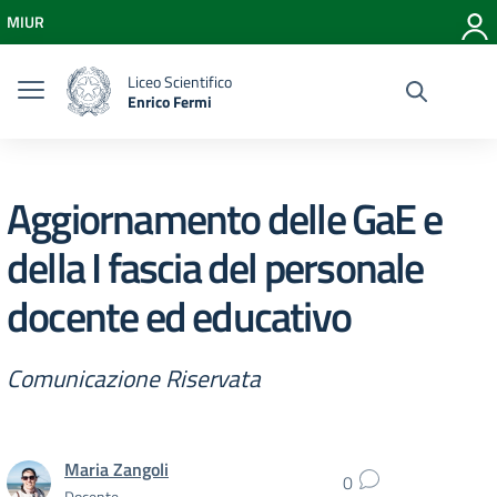
Vai ai contenuti
MIUR
Vai al menu di navigazione
Vai al footer
Liceo Scientifico
Enrico Fermi
Aggiornamento delle GaE e
della I fascia del personale
docente ed educativo
Comunicazione Riservata
Maria Zangoli
0
Docente