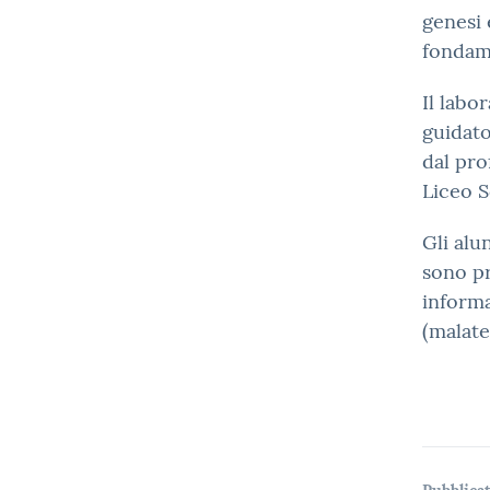
genesi 
fondame
Il labor
guidato
dal pro
Liceo S
Gli alu
sono pr
informa
(malate