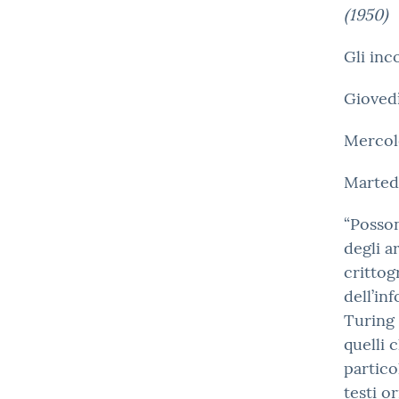
(1950)
Gli inc
Giovedì
Mercol
Martedì
“Posso
degli a
crittog
dell’in
Turing a
quelli 
particol
testi o