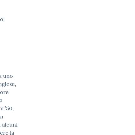
o:
a uno
nglese,
tore
a
i ’50,
in
i alcuni
ere la