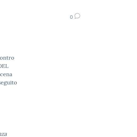
0
contro
DEL
ocena
seguito
nza