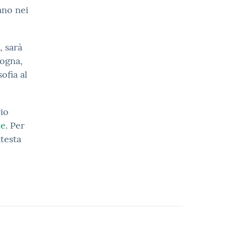
iano nei
, sarà
logna,
ofia al
rio
le
. Per
atesta