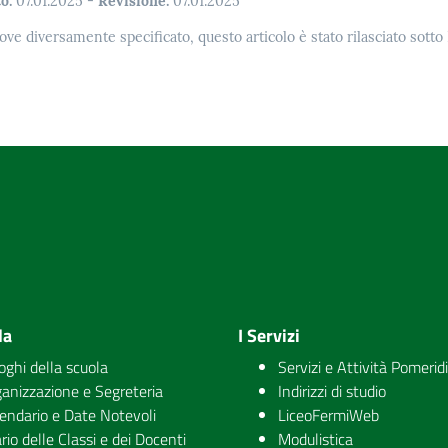
o:
07.01.2025
-
Revisione:
07.01.2025
ove diversamente specificato, questo articolo è stato rilasciato sott
la
I Servizi
uoghi della scuola
Servizi e Attività Pomerid
anizzazione e Segreteria
Indirizzi di studio
endario e Date Notevoli
LiceoFermiWeb
rio delle Classi e dei Docenti
Modulistica