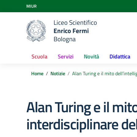
Vai ai contenuti
MIUR
Vai al menu di navigazione
Vai al footer
Liceo Scientifico
Enrico Fermi
Bologna
Scuola
Servizi
Novità
Didattica
Home
Notizie
Alan Turing e il mito dell’intelli
Alan Turing e il mito
interdisciplinare del