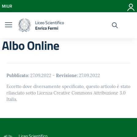
Vai ai contenuti
MIUR
Vai al menu di navigazione
Vai al footer
Liceo Scientifico
Enrico Fermi
Albo Online
Pubblicato:
27.09.2022
-
Revisione:
27.09.2022
Eccetto dove diversamente specificato, questo articolo è stato
rilasciato sotto Licenza Creative Commons Attribuzione 3.0
Italia.
Liceo Scientifico