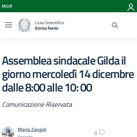
Vai ai contenuti
MIUR
Vai al menu di navigazione
Vai al footer
Liceo Scientifico
Enrico Fermi
Assemblea sindacale Gilda il
giorno mercoledì 14 dicembre
dalle 8:00 alle 10: 00
Comunicazione Riservata
Maria Zangoli
0
Docente