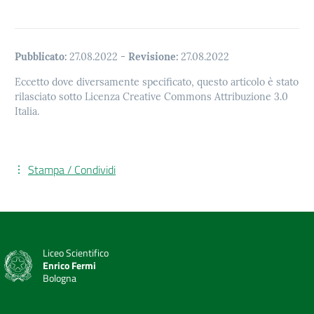
Pubblicato:
27.08.2022
-
Revisione:
27.08.2022
Eccetto dove diversamente specificato, questo articolo è stato
rilasciato sotto Licenza Creative Commons Attribuzione 3.0
Italia.
Stampa / Condividi
Liceo Scientifico
Enrico Fermi
Bologna