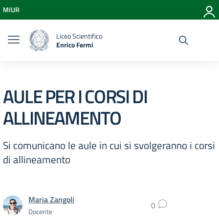
Vai ai contenuti
MIUR
Vai al menu di navigazione
Vai al footer
Liceo Scientifico
Enrico Fermi
AULE PER I CORSI DI
ALLINEAMENTO
Si comunicano le aule in cui si svolgeranno i corsi
di allineamento
Maria Zangoli
0
Docente