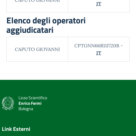
CAPUTO GIOVANNI
IT
Elenco degli operatori
aggiudicatari
CPTGNN66R11I720B -
CAPUTO GIOVANNI
IT
Liceo Scientifico
Enrico Fermi
Bologna
Link Esterni