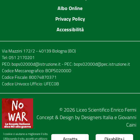
Albo Online
Privacy Policy
Accessibilità
Via Mazzini 172/2 - 40139 Bologna (BO)
Tel:
051 2170201
PEO:
bops02000d@istruzione.it
- PEC:
bops02000d@pec.istruzione.it
Codice Meccanografico: BOPS02000D
Codice Fiscale: 80074870371
Codice Univoco Ufficio: UFEC0B
© 2026
Liceo Scientifico Enrico Fermi
Concept & Design by
Designers Italia
e
Giovanni
Caini
I cookie ci aiutano a migliorare il sito.
Accetta
Disabilita i
Utilizzando il sito, accetti un utilizzo