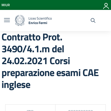
Vai ai contenuti
MIUR
Vai al menu di navigazione
Vai al footer
Liceo Scientifico
Enrico Fermi
Contratto Prot.
3490/4.1.m del
24.02.2021 Corsi
preparazione esami CAE
inglese