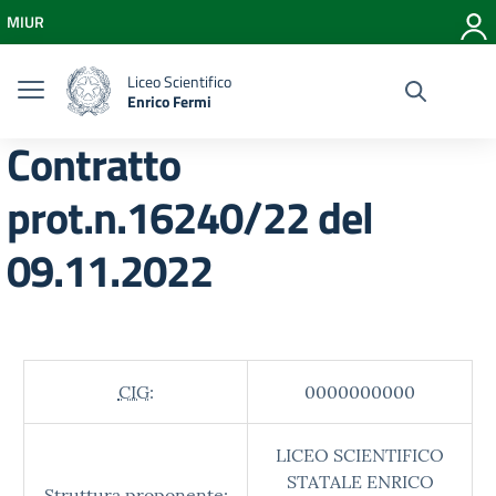
Vai ai contenuti
MIUR
Vai al menu di navigazione
Vai al footer
Liceo Scientifico
Enrico Fermi
Contratto
prot.n.16240/22 del
09.11.2022
CIG:
0000000000
LICEO SCIENTIFICO
STATALE ENRICO
Struttura proponente: