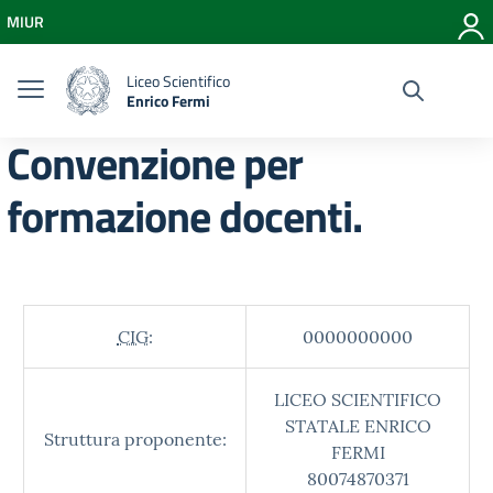
Vai ai contenuti
MIUR
Vai al menu di navigazione
Vai al footer
Liceo Scientifico
Enrico Fermi
Convenzione per
formazione docenti.
CIG:
0000000000
LICEO SCIENTIFICO
STATALE ENRICO
Struttura proponente:
FERMI
80074870371