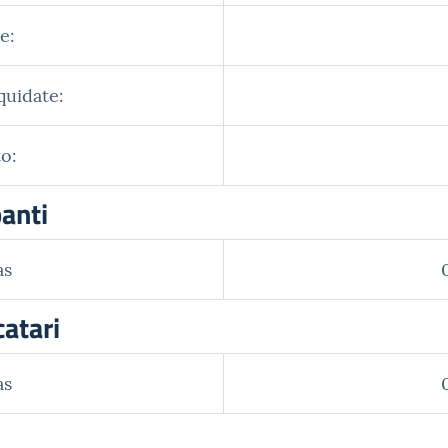
e:
quidate:
o:
panti
as
catari
as