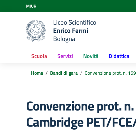
Vai ai contenuti
MIUR
Vai al menu di navigazione
Vai al footer
Liceo Scientifico
Enrico Fermi
Bologna
Scuola
Servizi
Novità
Didattica
Home
Bandi di gara
Convenzione prot. n. 1
Convenzione prot. n
Cambridge PET/FCE/