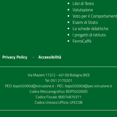
Libri di Testo
Valutazione
Voto per il Comportamen
Esami di Stato
Le schede didattiche
I progetti di Istituto
FermiCaffè
Privacy Policy
Accessibilità
Via Mazzini 172/2 - 40139 Bologna (BO)
Tel:
051 2170201
PEO:
bops02000d@istruzione.it
- PEC:
bops02000d@pec.istruzione.it
Codice Meccanografico: BOPS02000D
Codice Fiscale: 80074870371
Codice Univoco Ufficio: UFEC0B