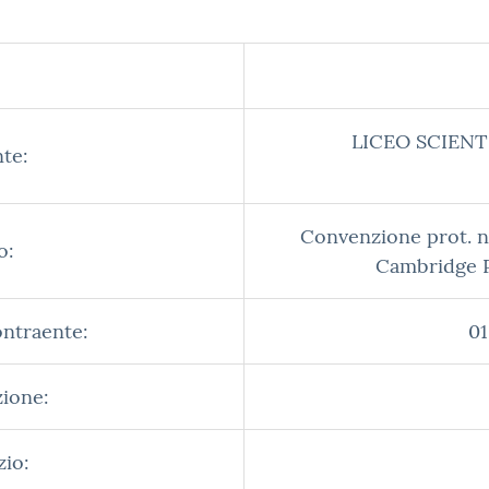
LICEO SCIENT
te:
Convenzione prot. n
o:
Cambridge 
ontraente:
01
zione:
zio: