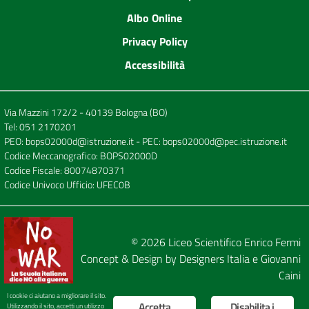
Albo Online
Privacy Policy
Accessibilità
Via Mazzini 172/2 - 40139 Bologna (BO)
Tel:
051 2170201
PEO:
bops02000d@istruzione.it
- PEC:
bops02000d@pec.istruzione.it
Codice Meccanografico: BOPS02000D
Codice Fiscale: 80074870371
Codice Univoco Ufficio: UFEC0B
© 2026
Liceo Scientifico Enrico Fermi
Concept & Design by
Designers Italia
e
Giovanni
Caini
I cookie ci aiutano a migliorare il sito.
Accetta
Disabilita i
Utilizzando il sito, accetti un utilizzo