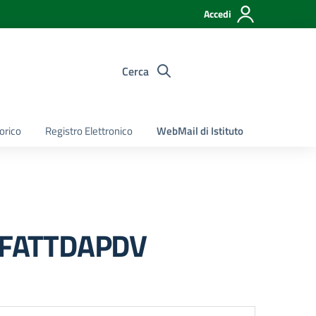
Accedi
Cerca
torico
Registro Elettronico
WebMail di Istituto
OCFATTDAPDV