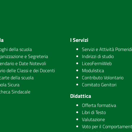
la
I Servizi
uoghi della scuola
Servizi e Attività Pomerid
anizzazione e Segreteria
Indirizzi di studio
endario e Date Notevoli
LiceoFermiWeb
rio delle Classi e dei Docenti
Modulistica
carte della scuola
Contributo Volontario
ola Sicura
Comitato Genitori
checa Sindacale
Didattica
Offerta formativa
Libri di Testo
Valutazione
Voto per il Comportamen