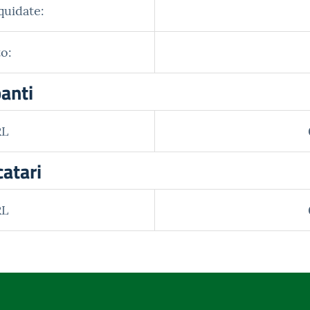
quidate:
o:
panti
RL
catari
RL