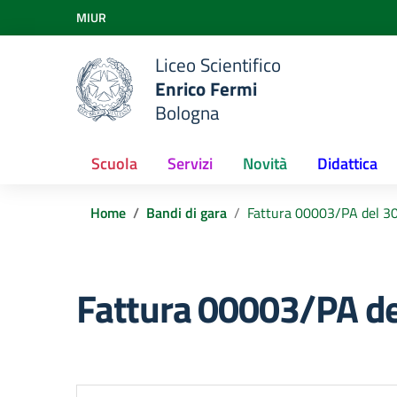
Vai ai contenuti
MIUR
Vai al menu di navigazione
Vai al footer
Liceo Scientifico
Enrico Fermi
Bologna
Scuola
Servizi
Novità
Didattica
Home
Bandi di gara
Fattura 00003/PA del 
Fattura 00003/PA 