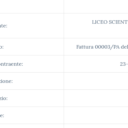
LICEO SCIENT
te:
o:
Fattura 00003/PA d
ontraente:
23-
zione:
zio:
e: