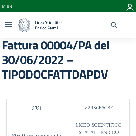
Vai ai contenuti
MIUR
Vai al menu di navigazione
Vai al footer
Liceo Scientifico
Enrico Fermi
Fattura 00004/PA del
30/06/2022 –
TIPODOCFATTDAPDV
CIG:
Z2936F6C8F
LICEO SCIENTIFICO
STATALE ENRICO
Struttura proponente: