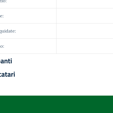
zio:
e:
quidate:
o:
panti
catari