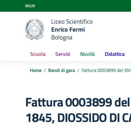
Vai ai contenuti
MIUR
Vai al menu di navigazione
Vai al footer
Liceo Scientifico
Enrico Fermi
Bologna
Scuola
Servizi
Novità
Didattica
Home
Bandi di gara
Fattura 0003899 del 3
Fattura 0003899 del
1845, DIOSSIDO DI