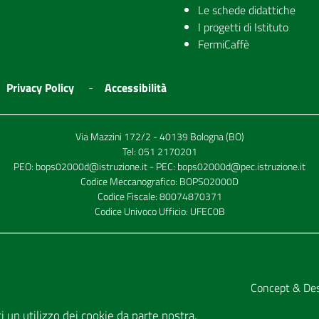
Le schede didattiche
I progetti di Istituto
FermiCaffè
Privacy Policy
Accessibilità
Via Mazzini 172/2 - 40139 Bologna (BO)
Tel:
051 2170201
PEO:
bops02000d@istruzione.it
- PEC:
bops02000d@pec.istruzione.it
Codice Meccanografico: BOPS02000D
Codice Fiscale: 80074870371
Codice Univoco Ufficio: UFEC0B
Concept & De
tti un utilizzo dei cookie da parte nostra.