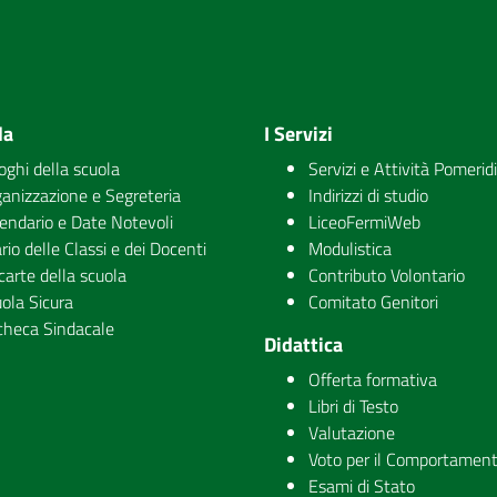
la
I Servizi
uoghi della scuola
Servizi e Attività Pomerid
anizzazione e Segreteria
Indirizzi di studio
endario e Date Notevoli
LiceoFermiWeb
rio delle Classi e dei Docenti
Modulistica
carte della scuola
Contributo Volontario
ola Sicura
Comitato Genitori
checa Sindacale
Didattica
Offerta formativa
Libri di Testo
Valutazione
Voto per il Comportamen
Esami di Stato