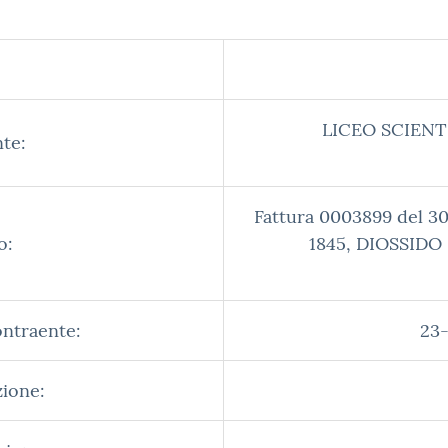
LICEO SCIENT
te:
Fattura 0003899 del 3
o:
1845, DIOSSIDO
ontraente:
23-
zione: