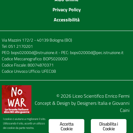
Privacy Policy
Accessibilità
Via Mazzini 172/2 - 40139 Bologna (BO)
Tel:
051 2170201
PEO:
bops02000d@istruzione.it
- PEC:
bops02000d@pec.istruzione.it
Codice Meccanografico: BOPS02000D
Codice Fiscale: 80074870371
Codice Univoco Ufficio: UFEC0B
© 2026
Liceo Scientifico Enrico Fermi
Concept & Design by
Designers Italia
e
Giovanni
Caini
I cookie ci aiutano a migliorare il sito.
Accetta
Disabilita i
Utilizzando il sito, accetti un utilizzo
Cookie
Cookie
dei cookie da parte nostra.