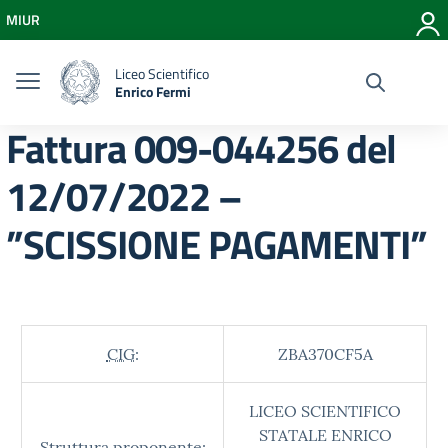
Vai ai contenuti
MIUR
Vai al menu di navigazione
Vai al footer
Liceo Scientifico
Enrico Fermi
Fattura 009-044256 del
12/07/2022 –
”SCISSIONE PAGAMENTI”
CIG:
ZBA370CF5A
LICEO SCIENTIFICO
STATALE ENRICO
Struttura proponente: