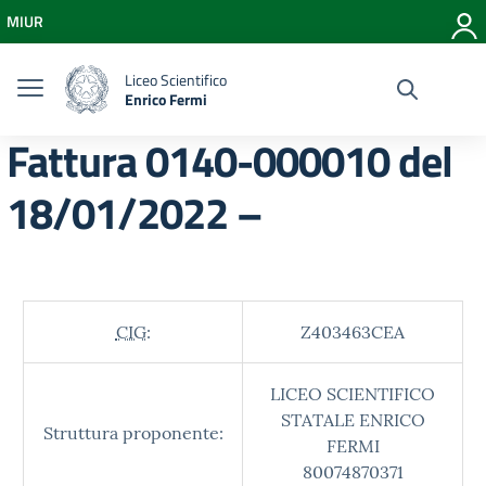
Vai ai contenuti
MIUR
Vai al menu di navigazione
Vai al footer
Liceo Scientifico
Enrico Fermi
Fattura 0140-000010 del
18/01/2022 –
CIG:
Z403463CEA
LICEO SCIENTIFICO
STATALE ENRICO
Struttura proponente:
FERMI
80074870371