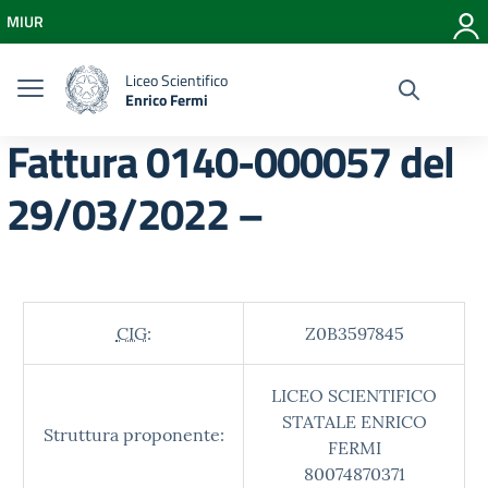
Vai ai contenuti
MIUR
Vai al menu di navigazione
Vai al footer
Liceo Scientifico
Enrico Fermi
Fattura 0140-000057 del
29/03/2022 –
CIG:
Z0B3597845
LICEO SCIENTIFICO
STATALE ENRICO
Struttura proponente:
FERMI
80074870371