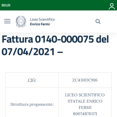
Vai ai contenuti
MIUR
Vai al menu di navigazione
Vai al footer
Liceo Scientifico
Enrico Fermi
Fattura 0140-000075 del
07/04/2021 –
CIG:
ZC430DC916
LICEO SCIENTIFICO
STATALE ENRICO
Struttura proponente:
FERMI
80074870371