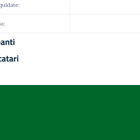
quidate:
o:
panti
catari