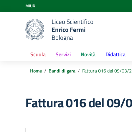
Vai ai contenuti
MIUR
Vai al menu di navigazione
Vai al footer
Liceo Scientifico
Enrico Fermi
Bologna
Scuola
Servizi
Novità
Didattica
Home
Bandi di gara
Fattura 016 del 09/03
Fattura 016 del 09