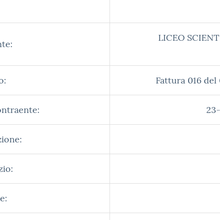
LICEO SCIENT
te:
o:
Fattura 016 de
ontraente:
23-
zione:
zio:
e: