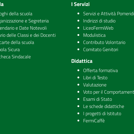
la
I Servizi
uoghi della scuola
Servizi e Attività Pomerid
anizzazione e Segreteria
Indirizzi di studio
endario e Date Notevoli
LiceoFermiWeb
rio delle Classi e dei Docenti
Modulistica
carte della scuola
Contributo Volontario
ola Sicura
Comitato Genitori
checa Sindacale
Didattica
Offerta formativa
Libri di Testo
Valutazione
Voto per il Comportamen
Esami di Stato
Le schede didattiche
I progetti di Istituto
FermiCaffè