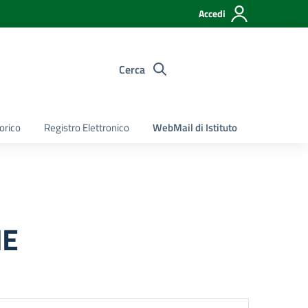
Accedi
Cerca
torico
Registro Elettronico
WebMail di Istituto
NE