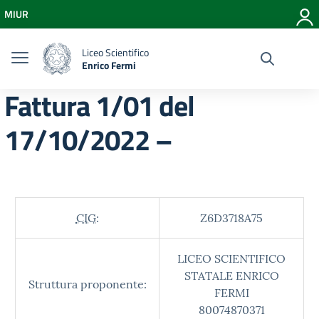
Vai ai contenuti
MIUR
Vai al menu di navigazione
Vai al footer
Liceo Scientifico
Enrico Fermi
Fattura 1/01 del
17/10/2022 –
CIG:
Z6D3718A75
LICEO SCIENTIFICO
STATALE ENRICO
Struttura proponente:
FERMI
80074870371