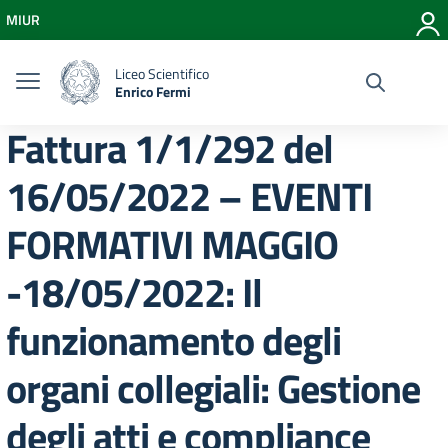
Vai ai contenuti
MIUR
Vai al menu di navigazione
Vai al footer
Liceo Scientifico
Enrico Fermi
Fattura 1/1/292 del
16/05/2022 – EVENTI
FORMATIVI MAGGIO
-18/05/2022: Il
funzionamento degli
organi collegiali: Gestione
degli atti e compliance