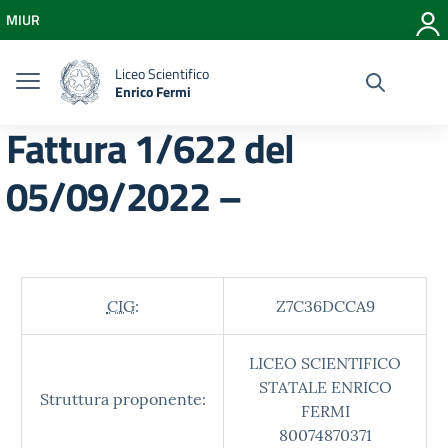
Vai ai contenuti
MIUR
Vai al menu di navigazione
Vai al footer
Liceo Scientifico
Enrico Fermi
Fattura 1/622 del
05/09/2022 –
CIG:
Z7C36DCCA9
LICEO SCIENTIFICO
STATALE ENRICO
Struttura proponente:
FERMI
80074870371