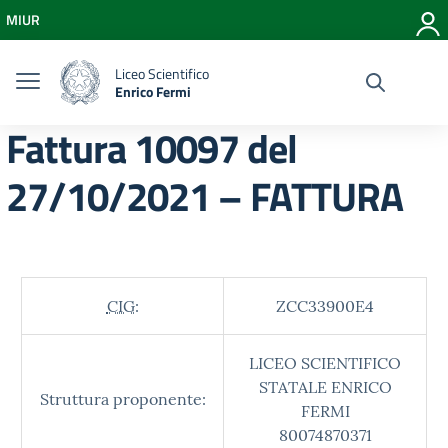
Vai ai contenuti
MIUR
Vai al menu di navigazione
Vai al footer
Liceo Scientifico
Enrico Fermi
Fattura 10097 del
27/10/2021 – FATTURA
CIG:
ZCC33900E4
LICEO SCIENTIFICO
STATALE ENRICO
Struttura proponente:
FERMI
80074870371