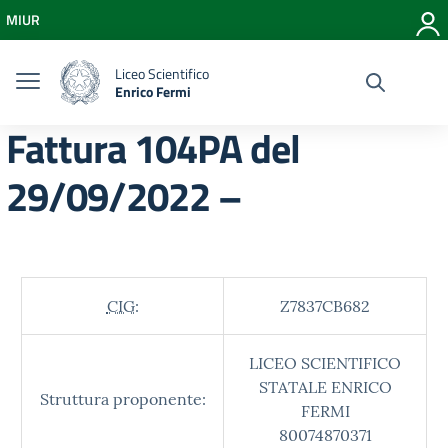
Vai ai contenuti
MIUR
Vai al menu di navigazione
Vai al footer
Liceo Scientifico
Enrico Fermi
Fattura 104PA del
29/09/2022 –
CIG:
Z7837CB682
LICEO SCIENTIFICO
STATALE ENRICO
Struttura proponente:
FERMI
80074870371