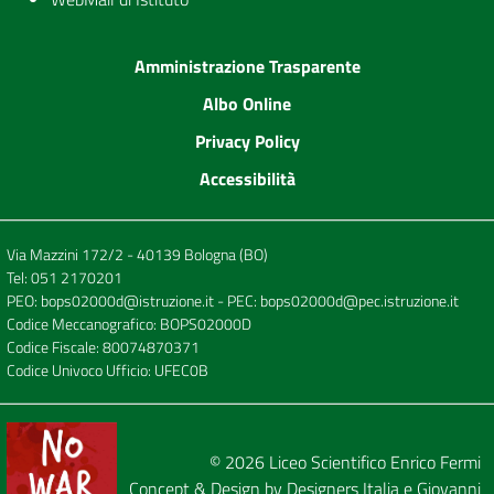
Amministrazione Trasparente
Albo Online
Privacy Policy
Accessibilità
Via Mazzini 172/2 - 40139 Bologna (BO)
Tel:
051 2170201
PEO:
bops02000d@istruzione.it
- PEC:
bops02000d@pec.istruzione.it
Codice Meccanografico: BOPS02000D
Codice Fiscale: 80074870371
Codice Univoco Ufficio: UFEC0B
© 2026
Liceo Scientifico Enrico Fermi
Concept & Design by
Designers Italia
e
Giovanni