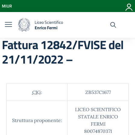
Vai ai contenuti
MIUR
Vai al menu di navigazione
Vai al footer
Liceo Scientifico
Enrico Fermi
Fattura 12842/FVISE del
21/11/2022 –
CIG:
ZB537C1677
LICEO SCIENTIFICO
STATALE ENRICO
Struttura proponente:
FERMI
80074870371