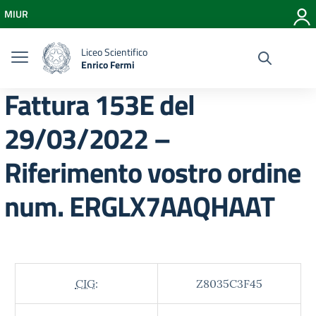
Vai ai contenuti
MIUR
Vai al menu di navigazione
Vai al footer
Liceo Scientifico
Enrico Fermi
Fattura 153E del
29/03/2022 –
Riferimento vostro ordine
num. ERGLX7AAQHAAT
CIG:
Z8035C3F45